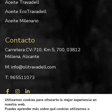
Aceite Travadell
Aceite EcoTravadell
Aceite Milenario
Contacto
Carretera CV-710, Km 5, 700, 03812
Millena, Alicante
M: info@olitravadell.com
T: 965511073
Utilizamos cookies para ofrecerte la mejor experiencia en
nuestra web.
Puedes aprender más sobre qué cookies utilizamos o
© 2022 Almàssera de Millena