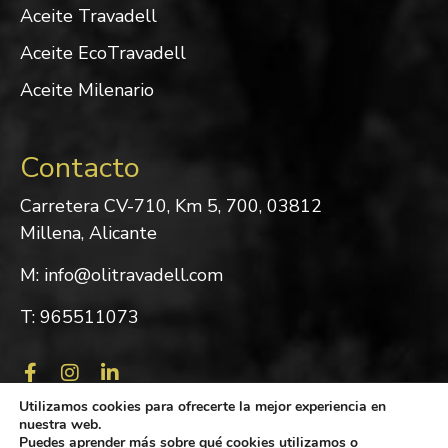
Aceite Travadell
Aceite EcoTravadell
Aceite Milenario
Contacto
Carretera CV-710, Km 5, 700, 03812
Millena, Alicante
M: info@olitravadell.com
T: 965511073
Utilizamos cookies para ofrecerte la mejor experiencia en
nuestra web.
Puedes aprender más sobre qué cookies utilizamos o
© 2022 Almàssera de Millena