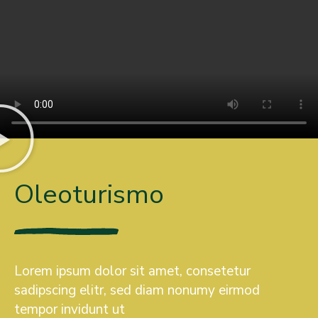
Oleoturismo
Lorem ipsum dolor sit amet, consetetur
sadipscing elitr, sed diam nonumy eirmod
tempor invidunt ut